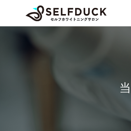
当
店
を
ご
利
用