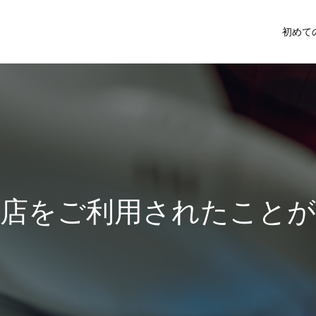
初めて
さ
れ
た
こ
と
が
な
い
方
は
、