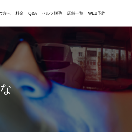
の方へ
料金
Q&A
セルフ脱毛
店舗一覧
WEB予約
こ
ち
ら
を
ご
確